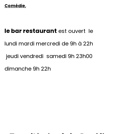
COMEDIE
Soyez les bienvenus dans
Les Terrasses du
Théâtre
à Cahors, : le
bar restaurant
La
,
Comédie
le bar restaurant
est ouvert le
lundi mardi mercredi de 9h à 22h
jeudi vendredi samedi 9h 23h00
dimanche 9h 22h